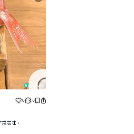
Next slide
0
0