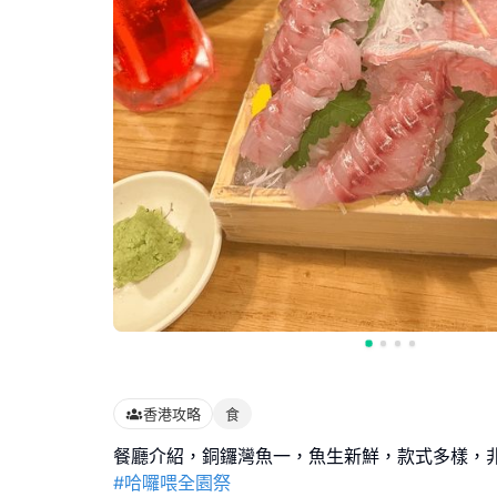
香港攻略
食
#哈囉喂全園祭