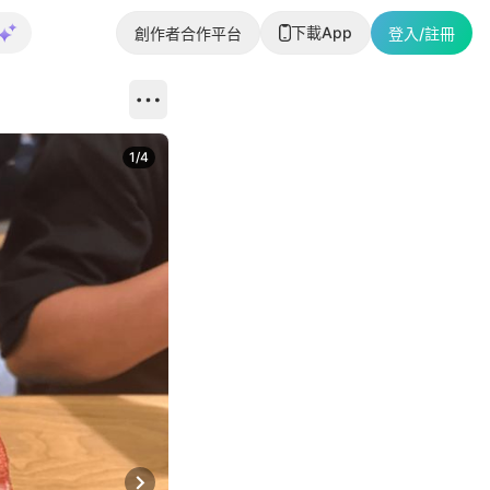
下載App
創作者合作平台
登入/註冊
1
/
4