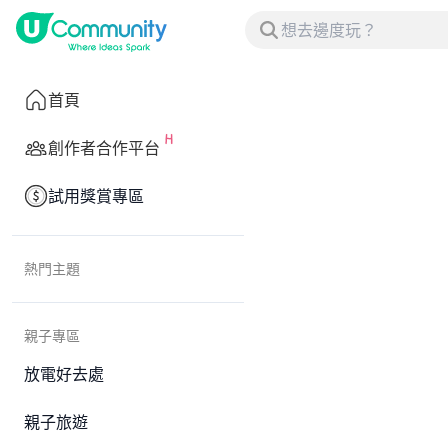
首頁
創作者合作平台
試用獎賞專區
熱門主題
親子專區
放電好去處
親子旅遊