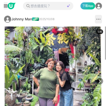
下載App
Johnny Man
2025/10/08
1
/
4
Next