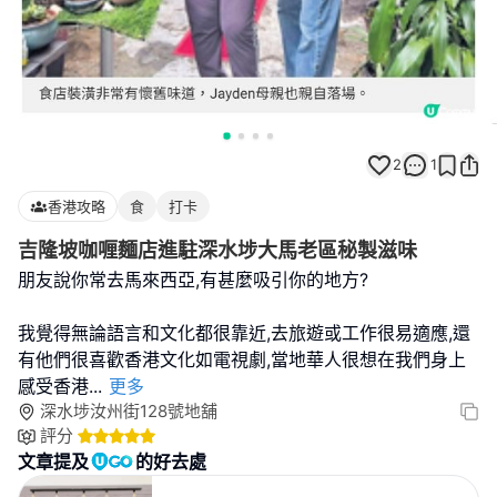
2
1
香港攻略
食
打卡
吉隆坡咖喱麵店進駐深水埗大馬老區秘製滋味
朋友說你常去馬來西亞,有甚麼吸引你的地方?
我覺得無論語言和文化都很靠近,去旅遊或工作很易適應,還
有他們很喜歡香港文化如電視劇,當地華人很想在我們身上
感受香港
...
更多
深水埗汝州街128號地舖
評分
文章提及
的好去處