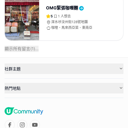
OMG緊張咖喱麵
5
1
人想去
深水埗汝州街128號地舖
咖哩、馬來西亞菜、東南亞
顯示所有留言(
1
)...
社群主題
熱門地點