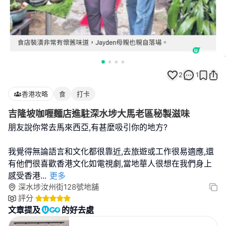
2
1
香港攻略
食
打卡
吉隆坡咖喱麵店進駐深水埗大馬老區秘製滋味
朋友說你常去馬來西亞,有甚麼吸引你的地方?
我覺得無論語言和文化都很靠近,去旅遊或工作很易適應,還
有他們很喜歡香港文化如電視劇,當地華人很想在我們身上
感受香港
...
更多
深水埗汝州街128號地舖
評分
文章提及
的好去處