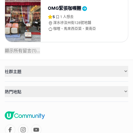
OMG緊張咖喱麵
5
1
人想去
深水埗汝州街128號地舖
咖哩、馬來西亞菜、東南亞
顯示所有留言(
1
)...
社群主題
熱門地點