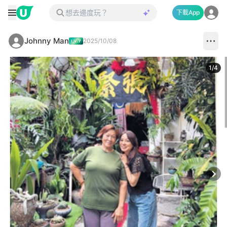
下載App
Johnny Man
2025/10/08
1
/
4
Next