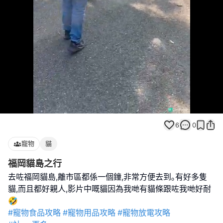
Loaded
:
Unmute
100.00%
6
0
寵物
貓
福岡貓島之行
去咗福岡貓島,離市區都係一個鐘,非常方便去到｡有好多隻
貓,而且都好親人,影片中嘅貓因為我哋有貓條跟咗我哋好耐
#寵物食品攻略
#寵物用品攻略
#寵物放電攻略