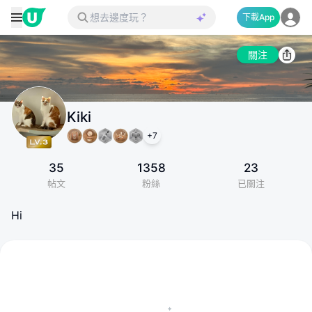
下載App
關注
Kiki
+
7
35
1358
23
帖文
粉絲
已關注
Hi