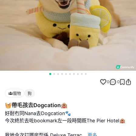
0
0
寵物
狗
🧺帶毛孩去Dogcation🏨
好耐冇同Nana去Dogcation🐾
今次終於去咗bookmark左一段時間既The Pier Hotel🏨
我地今次訂嘅房型係 Deluxe Terrac
...
更多