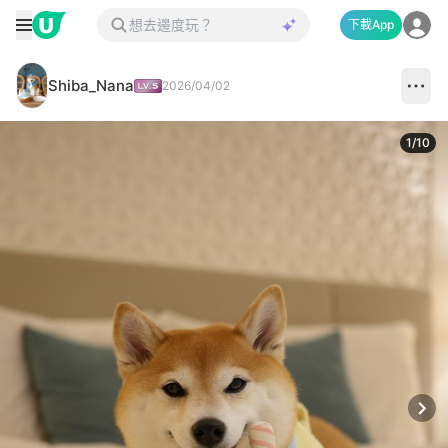
下載App
Shiba_Nana
2026/04/02
1
/
10
Next