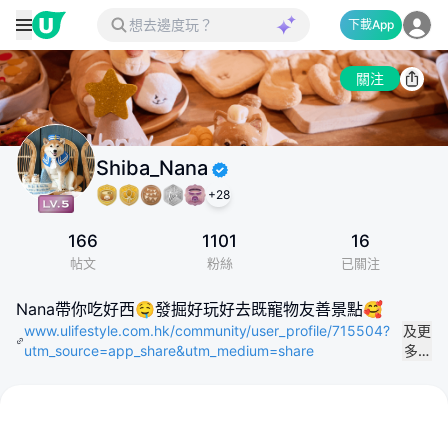
下載App
關注
Shiba_Nana
+
28
166
1101
16
帖文
粉絲
已關注
Nana帶你吃好西🤤發掘好玩好去既寵物友善景點🥰
www.ulifestyle.com.hk/community/user_profile/715504?
及更
utm_source=app_share&utm_medium=share
多…