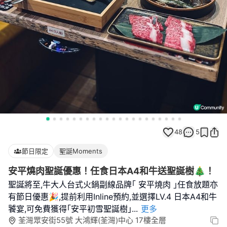
48
5
節日限定
聖誕Moments
安平燒肉聖誕優惠！任食日本A4和牛送聖誕樹🎄！
聖誕將至,牛大人台式火鍋副線品牌｢ 安平燒肉 ｣任食放題亦
有節日優惠🎉,提前利用Inline預約,並選擇LV.4 日本A4和牛
饕宴,可免費獲得｢安平初雪聖誕樹｣
...
更多
荃灣眾安街55號 大鴻輝(荃灣)中心 17樓全層