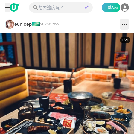
下載App
eunicep
2025/12/22
1
/
21
Next