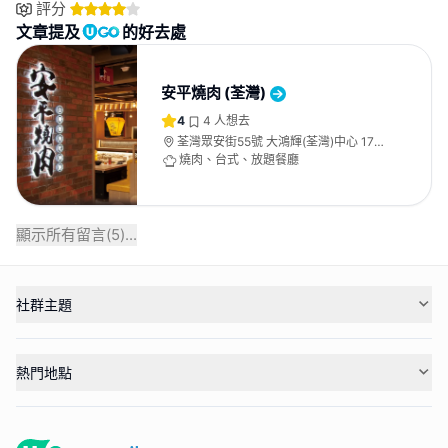
評分
文章提及
的好去處
安平燒肉 (荃灣)
4
4
人想去
荃灣眾安街55號 大鴻輝(荃灣)中心 17樓
全層
燒肉、台式、放題餐廳
顯示所有留言(
5
)...
社群主題
熱門地點