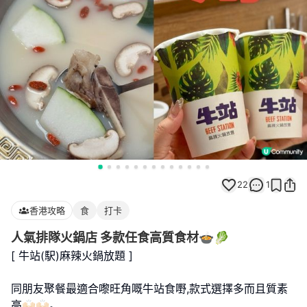
22
1
香港攻略
食
打卡
人氣排隊火鍋店 多款任食高質食材🍲🥬
[ 牛站(駅)麻辣火鍋放題 ]
同朋友聚餐最適合嚟旺角嘅牛站食嘢,款式選擇多而且質素
高🙌🏻🙌🏻｡