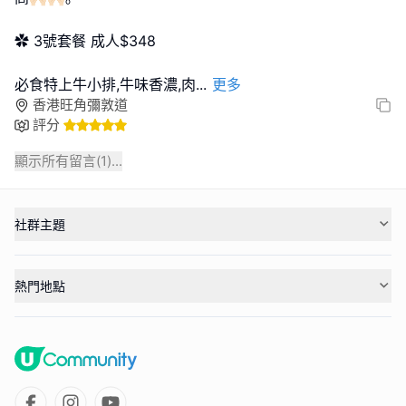
✿ 3號套餐 成人$348
必食特上牛小排,牛味香濃,肉
...
更多
香港旺角彌敦道
評分
顯示所有留言(
1
)...
社群主題
熱門地點