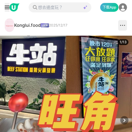
下載App
Konglui.food
2025/12/17
1
/
13
Next