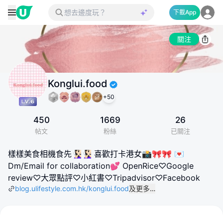
下載App
關注
Konglui.food
+
50
450
1669
26
帖文
粉絲
已關注
樣樣美食相機食先🧏🏻‍♀️🧏🏻‍♀️ 喜歡打卡港女📸🎀🎀 💌
Dm/Email for collaboration💕 OpenRice♡Google
review♡大眾點評♡小紅書♡Tripadvisor♡Facebook
blog.ulifestyle.com.hk/konglui.food
及更多…