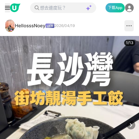
下載App
HellosssNoey
2026/04/19
1
/
13
Next