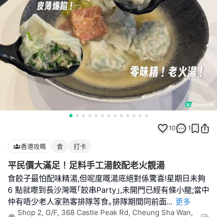
10
1
香港攻略
食
打卡
平民價大滿足！足料手工湯餃配老火靚湯
食餃子最怕配味精湯,但呢度嘅湯底絕對係驚喜!星期日未夠
6 點就嚟到長沙灣嘅｢餃串Party｣,未開門已經有條小龍;當中
仲有唔少老人家熟客排隊等食｡排隊期間同前面
...
更多
Shop 2, G/F, 368 Castle Peak Rd, Cheung Sha Wan,