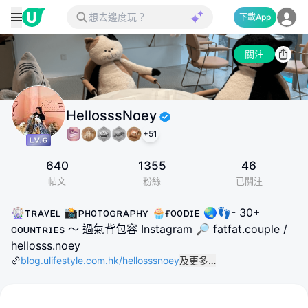
下載App
關注
HellosssNoey
+
51
640
1355
46
帖文
粉絲
已關注
🎡ᴛʀᴀᴠᴇʟ 📸ᴘʜᴏᴛᴏɢʀᴀᴘʜʏ 🧁ғᴏᴏᴅɪᴇ 🌏👣- 30+
ᴄᴏᴜɴᴛʀɪᴇs ～ 過氣背包容 Instagram 🔎 fatfat.couple /
hellosss.noey
blog.ulifestyle.com.hk/hellosssnoey
及更多…