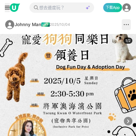
下載App
Johnny Man
2025/10/04
1
/
2
Next