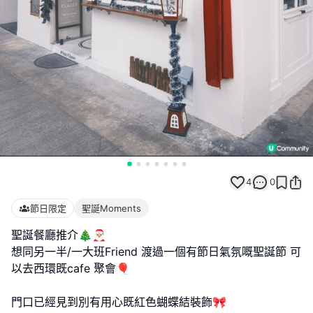
4
0
節日限定
聖誕Moments
聖誕餐廳推介🎄🎅🏼
想同另一半/一大班Friend 渡過一個有節日氣氛嘅聖誕節 可
以去西環既cafe 聚會🎈
門口已經見到別有用心既紅色蝴蝶結裝飾🎀