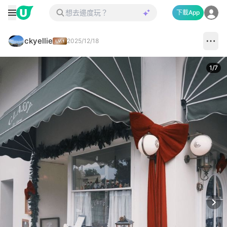
下載App
ckyellie
2025/12/18
1
/
7
Next