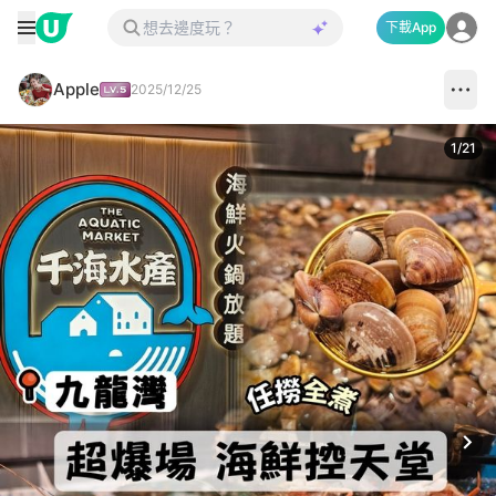
下載App
Apple
2025/12/25
1
/
21
Next