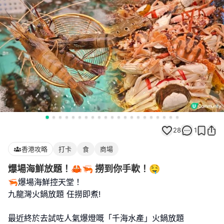
28
1
香港攻略
打卡
食
商場
爆場海鮮放題！🦀🦐 撈到你手軟！🤤
🦐爆場海鮮控天堂！
九龍灣火鍋放題 任撈即煮!
最近終於去試咗人氣爆燈嘅「千海水產」火鍋放題