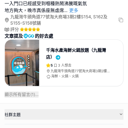
一入門口已經感受到嗰種熱鬧沸騰嘅氣氛
地方夠大，晚市真係座無虛席
...
更多
九龍灣牛頭角道77號淘大商場3期2樓S154, S162及
S155-S158號舖
評分
文章提及
的好去處
千海水產海鮮火鍋放題（九龍灣
店）
5
3
人想去
九龍灣牛頭角道77號淘大商場3期2樓
S154, S162及S155-S158號舖
海鮮、火鍋、火鍋
顯示所有留言(
1
)...
社群主題