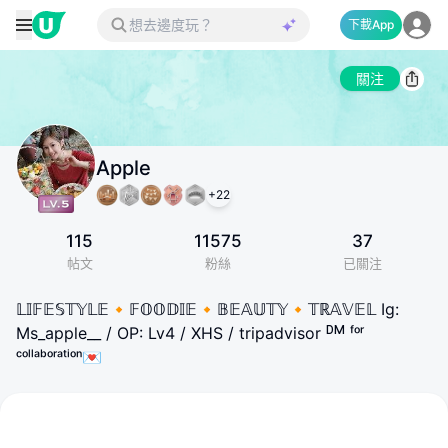
下載App
關注
Apple
+
22
115
11575
37
帖文
粉絲
已關注
𝕃𝕀𝔽𝔼𝕊𝕋𝕐𝕃𝔼🔸𝔽𝕆𝕆𝔻𝕀𝔼🔸𝔹𝔼𝔸𝕌𝕋𝕐🔸𝕋ℝ𝔸𝕍𝔼𝕃 Ig:
Ms_apple__ / OP: Lv4 / XHS / tripadvisor ᴰᴹ ᶠᵒʳ
ᶜᵒˡˡᵃᵇᵒʳᵃᵗⁱᵒⁿ💌