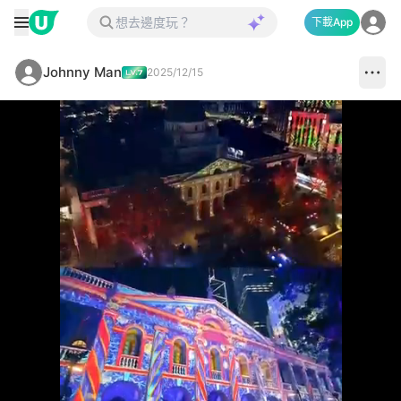
下載App
Johnny Man
2025/12/15