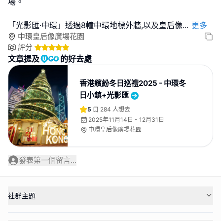
場。
「光影匯·中環」透過8幢中環地標外牆,以及皇后像
...
更多
中環皇后像廣場花園
評分
文章提及
的好去處
香港繽紛冬日巡禮2025 - 中環冬
日小鎮+光影匯
5
284
人想去
2025年11月14日 - 12月31日
中環皇后像廣場花園
發表第一個留言...
社群主題