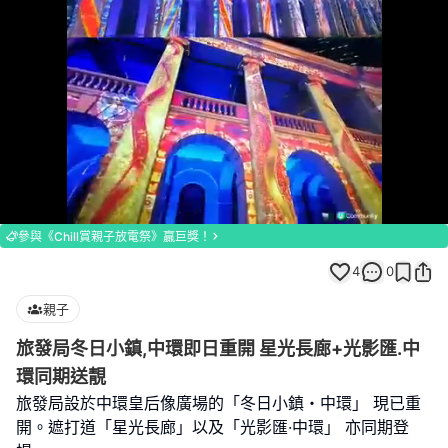
Loaded
:
Unmute
100.00%
參與《Chill賞親子放電祭》贏巨獎！
4
0
親子
旅發局冬日小鎮,中環即日重開 星光長廊+光影匯.中
環同期送靚
旅發局設於中環皇后像廣場的「冬日小鎮・中環」 現已重
開。遮打道「星光長廊」以及「光影匯·中環」 亦同期登