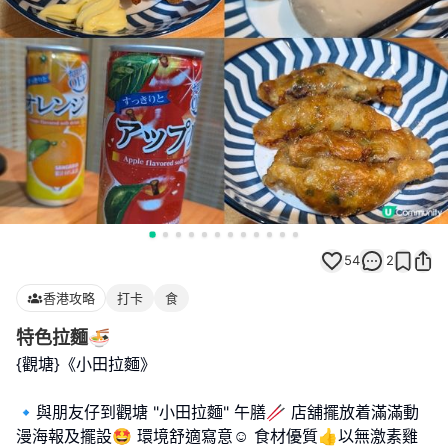
54
2
香港攻略
打卡
食
特色拉麵🍜
{觀塘}《小田拉麵》
🔹️與朋友仔到觀塘 "小田拉麵" 午膳🥢 店舖擺放着滿滿動
漫海報及擺設🤩 環境舒適寫意☺️ 食材優質👍以無激素雞