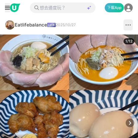
下載App
Eatlifebalance
2025/10/27
1
/
12
Next