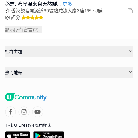
熬煮, 濃厚湯來自天然鮮
...
更多
香港觀塘開源道60號駱駝漆大廈3座1/F，J舖
評分
顯示所有留言(
2
)...
社群主題
熱門地點
下載 U Lifestyle應用程式