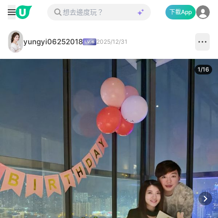
下載App
yungyi06252018
2025/12/31
1
/
16
Next