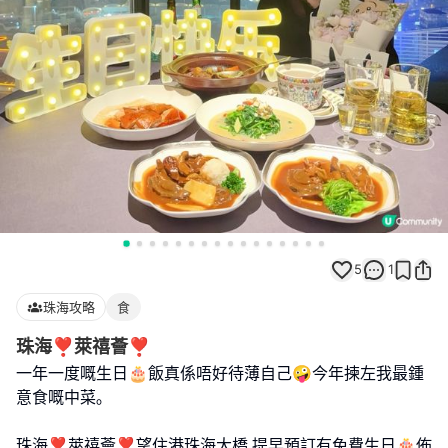
5
1
珠海攻略
食
珠海❣︎萊禧薈❣︎
一年一度嘅生日🎂飯真係唔好待薄自己🤪今年揀左我最鍾
意食嘅中菜｡
珠海❣︎萊禧薈❣︎望住港珠海大橋,提早預訂有免費生日🎂佈