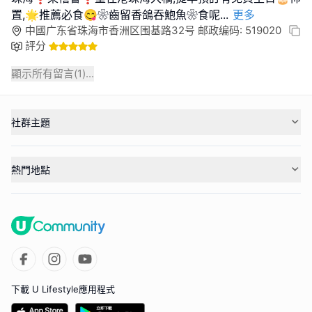
置,🌟推薦必食😋❀齒留香鴿吞鮑魚❀食呢
...
更多
中國广东省珠海市香洲区围基路32号 邮政编码: 519020
評分
顯示所有留言(
1
)...
社群主題
熱門地點
下載 U Lifestyle應用程式