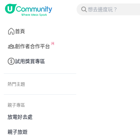
首頁
創作者合作平台
試用獎賞專區
熱門主題
親子專區
放電好去處
親子旅遊