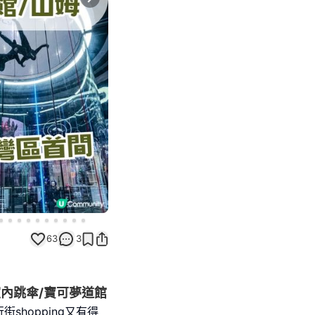
Next slide
63
3
室內跳傘/寶可夢道館
hopping又有得