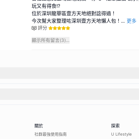
玩又有得食!?
位於深圳龍華區壹方天地絕對諗得過！
今次幫大家整理咗深圳壹方天地懶人包！
...
更多
評分
顯示所有留言(
3
)...
關於
探索
社群最強使用指南
U Lifestyle