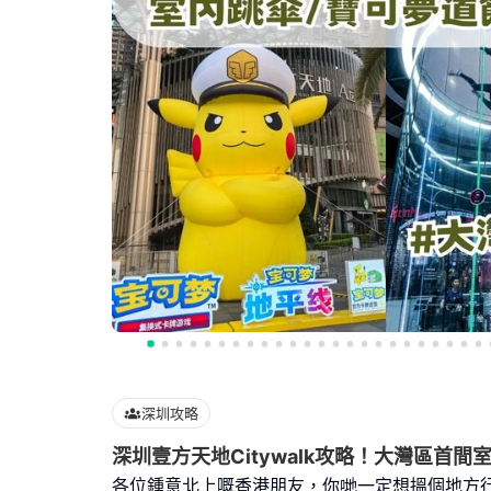
深圳攻略
深圳壹方天地Citywalk攻略！大灣區首間
各位鍾意北上嘅香港朋友，你哋一定想搵個地方行街s