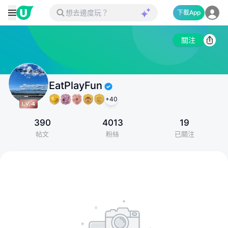
下載App
關注
EatPlayFun
+
40
390
4013
19
帖文
粉絲
已關注