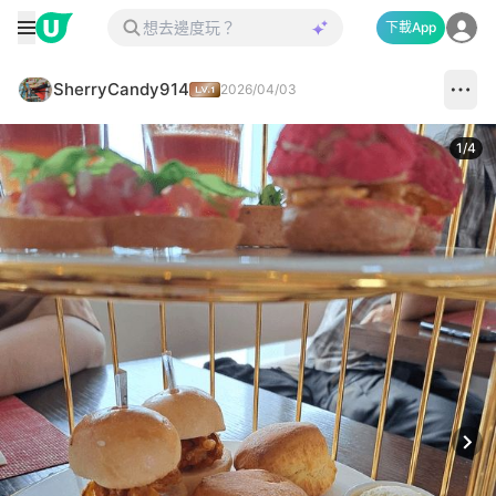
下載App
SherryCandy914
2026/04/03
1
/
4
Next