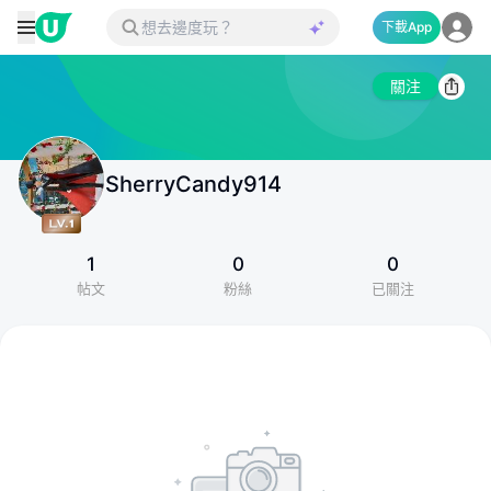
下載App
關注
SherryCandy914
1
0
0
帖文
粉絲
已關注