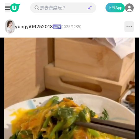
下載App
yungyi06252018
2025/12/20