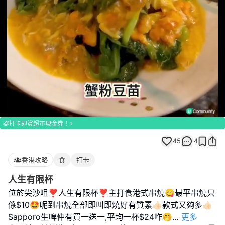
Loaded
:
Unmute
100.00%
打卡即賞超市現金券！
45
4
香港攻略
食
打卡
人生有限杯
位於尖沙咀❣︎人生有限杯❣︎主打食港式串燒😋最平串燒只
係$10🤩呢到串燒全部即叫即燒好有質素👍🏻款式又夠多👍🏻
Sapporo生啤仲有買一送一,平均一杯$24咋🤭
...
更多