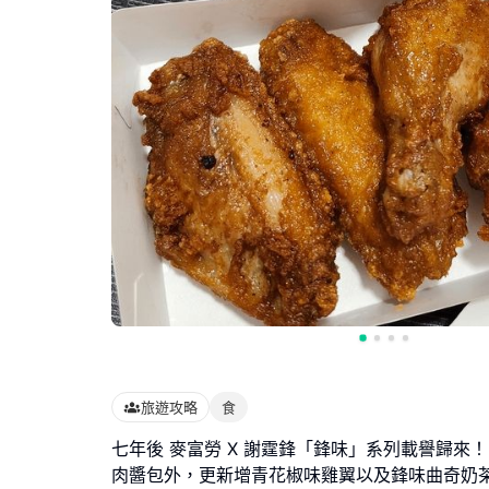
旅遊攻略
食
七年後 麥富勞 X 謝霆鋒「鋒味」系列載譽歸來
肉醬包外，更新增青花椒味雞翼以及鋒味曲奇奶