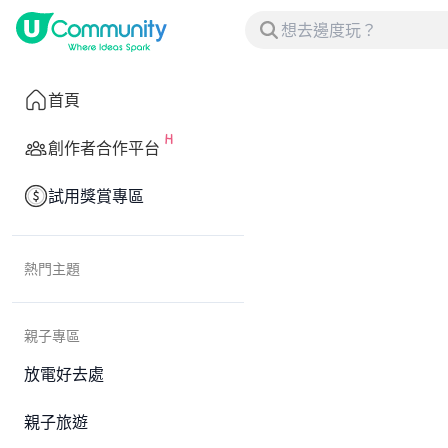
首頁
創作者合作平台
試用獎賞專區
熱門主題
親子專區
放電好去處
親子旅遊