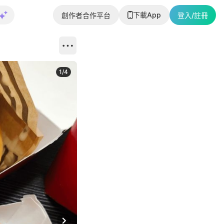
下載App
創作者合作平台
登入/註冊
1
/
4