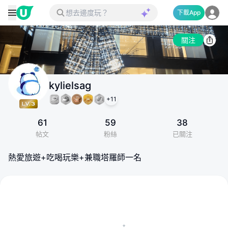
下載App
關注
kylielsag
+
11
61
59
38
帖文
粉絲
已關注
熱愛旅遊+吃喝玩樂+兼職塔羅師一名