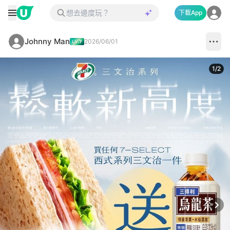
下載App
Johnny Man
2026/06/01
1
/
2
Next