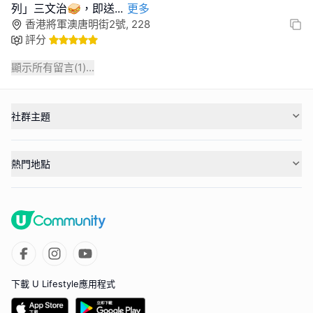
列」三文治🥪，即送
...
更多
香港將軍澳唐明街2號, 228
評分
顯示所有留言(
1
)...
社群主題
熱門地點
下載 U Lifestyle應用程式