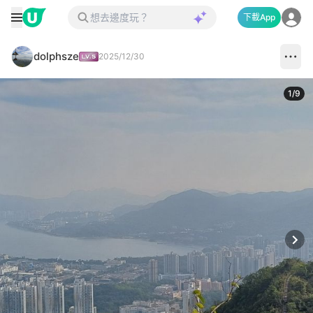
下載App
dolphsze
2025/12/30
1
/
9
Next