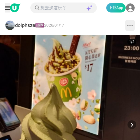
下載App
dolphsze
2026/01/17
1
/
2
Next