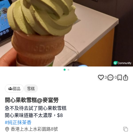
3
0
甜品
雪糕
開心果軟雪糕@麥當勞
急不及待去試了開心果軟雪糕
#純正抹茶香
香港上水上水彩園路8號