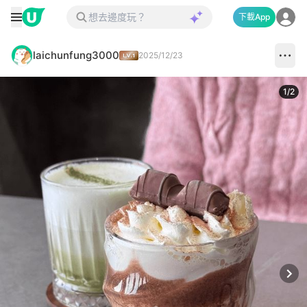
下載App
laichunfung3000
2025/12/23
1
/
2
Next