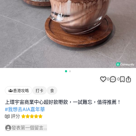
0
0
香港攻略
打卡
食
#我想去AIA嘉年華
評分
發表第一個留言...