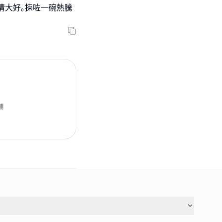
情大好｡揀咗一碗熱騰
舖