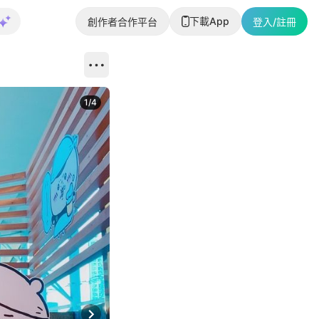
下載App
創作者合作平台
登入/註冊
1
/
4