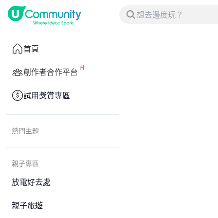
首頁
創作者合作平台
試用獎賞專區
熱門主題
親子專區
放電好去處
親子旅遊