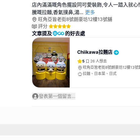
店內滿滿嘅角色擺設同可愛裝飾,令人一踏入就心
騰嘅拉麵,香氣撲鼻,湯
...
更多
旺角亞皆老街8號朗豪坊12樓13號舖
評分
文章提及
的好去處
Chiikawa拉麵店
5
26
人想去
旺角亞皆老街8號朗豪坊12樓13號
拉麵、日本菜、日式
發表第一個留言...