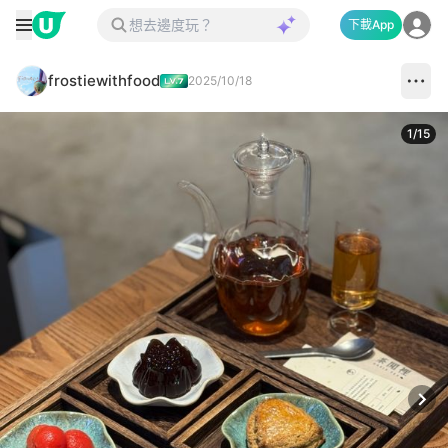
下載App
frostiewithfood
2025/10/18
1
/
15
Next