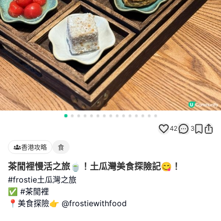
42
3
香港攻略
食
茶閒裡慢活之旅🍵！土瓜灣美食探險記😋！
#frostie土瓜灣之旅
✅ #茶閒裡
📍美食探險👉 @frostiewithfood