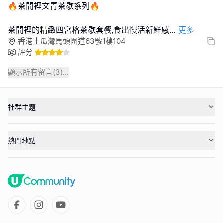
🔥茶閒裡文青茶歇系列🔥
茶閒裡的精緻四宮格茶歇套餐,食出慢活新鮮感
...
更多
香港土瓜灣馬頭圍道63號1樓104
評分
顯示所有留言(
3
)...
社群主題
熱門地點