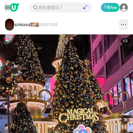
下載App
sinkass
2025/12/25
1
/
2
Next