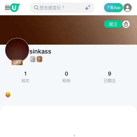
下載App
關注
sinkass
1
0
9
帖文
粉絲
已關注
😝