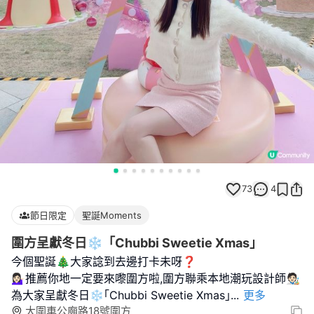
73
4
節日限定
聖誕Moments
圍方呈獻冬日❄️「Chubbi Sweetie Xmas」
今個聖誕🎄大家諗到去邊打卡未呀❓
💁🏻‍♀️推薦你地一定要來嚟圍方啦,圍方聯乘本地潮玩設計師🧑🏻‍🎨
為大家呈獻冬日❄️｢Chubbi Sweetie Xmas｣
...
更多
大圍車公廟路18號圍方