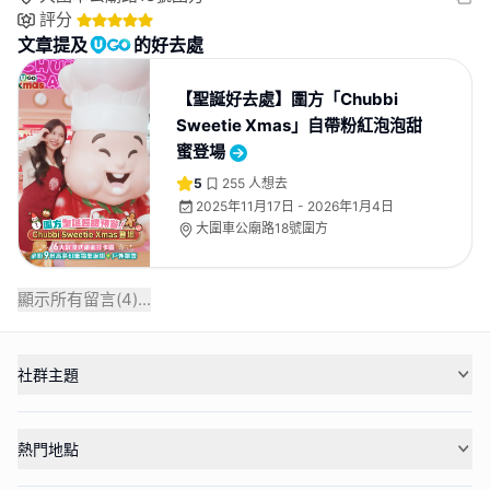
評分
文章提及
的好去處
【聖誕好去處】圍方「Chubbi
Sweetie Xmas」自帶粉紅泡泡甜
蜜登場
5
255
人想去
2025年11月17日 - 2026年1月4日
大圍車公廟路18號圍方
顯示所有留言(
4
)...
社群主題
熱門地點