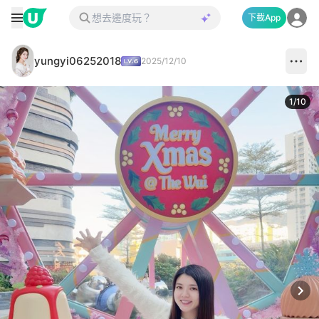
下載App
yungyi06252018
2025/12/10
1
/
10
Next