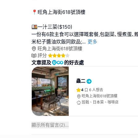
📍旺角上海街618號頂樓
🍱一汁三菜($150)
一份有6款主食可以選擇嘅套餐,包副菜､慢煮蛋､
米杞子醬油炊飯同飲品;
...
更多
旺角上海街618號頂樓
評分
文章提及
的好去處
蟲二
4
6
人想去
旺角上海街618號頂樓
班戟、日本菜、咖啡店
顯示所有留言(
2
)...