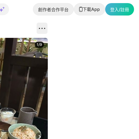
下載App
創作者合作平台
登入/註冊
1
/
9