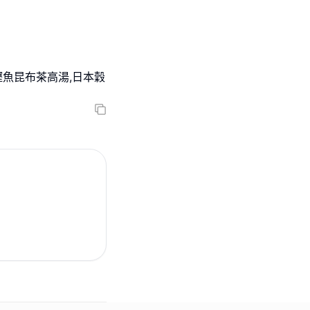
鰹魚昆布茶高湯,日本穀