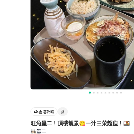
香港攻略
食
旺角蟲二！頂樓靚景😋一汁三菜超值！🍱
👩🏻‍🍳蟲二