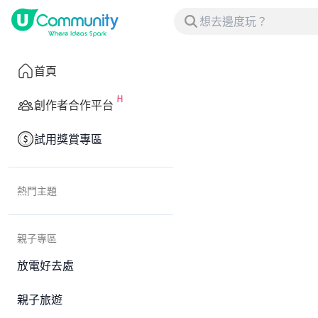
首頁
創作者合作平台
試用獎賞專區
熱門主題
親子專區
放電好去處
親子旅遊