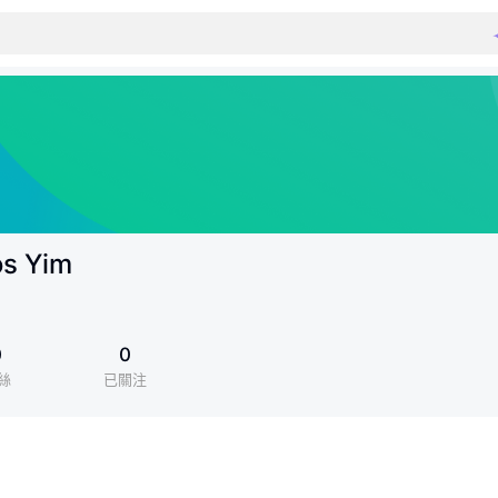
os Yim
0
0
絲
已關注