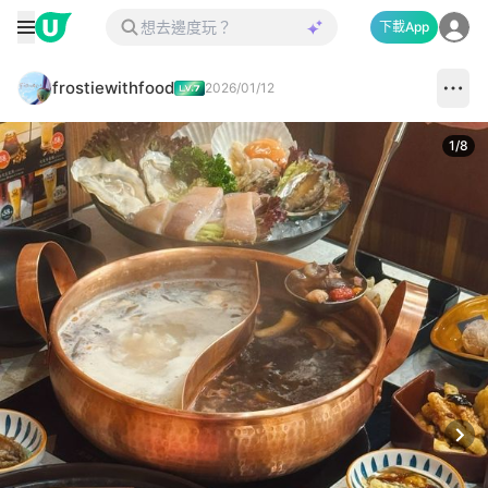
下載App
frostiewithfood
2026/01/12
1
/
8
Next