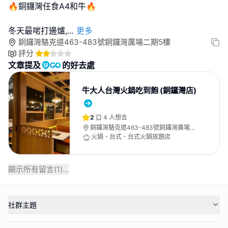
🔥銅鑼灣任食A4和牛🔥
冬天最啱打邊爐,
...
更多
銅鑼灣駱克道463-483號銅鑼灣廣場二期5樓
評分
文章提及
的好去處
牛大人台灣火鍋吃到飽 (銅鑼灣店)
2
4
人想去
銅鑼灣駱克道463-483號銅鑼灣廣場二
期5樓
火鍋、台式、台式火鍋放題店
顯示所有留言(
1
)...
社群主題