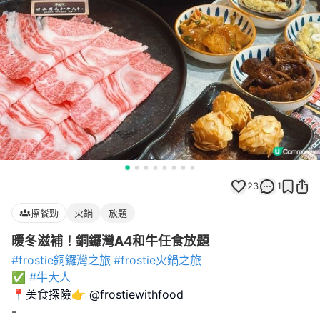
23
1
擦餐勁
火鍋
放題
暖冬滋補！銅鑼灣A4和牛任食放題
#frostie銅鑼灣之旅
#frostie火鍋之旅
✅
#牛大人
📍美食探險👉 @frostiewithfood
-