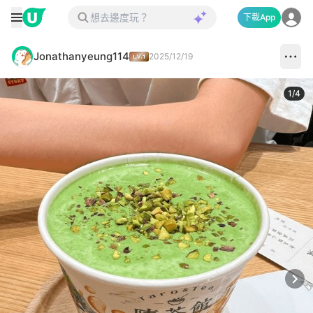
下載App
Jonathanyeung114
2025/12/19
1
/
4
Next