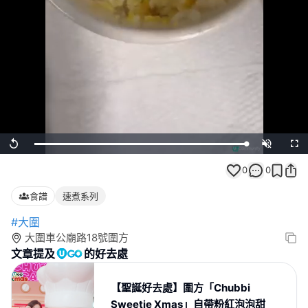
Loaded
:
Replay
Unmute
Full
100.00%
0
0
食譜
速煮系列
#大圍
大圍車公廟路18號圍方
文章提及
的好去處
【聖誕好去處】圍方「Chubbi
Sweetie Xmas」自帶粉紅泡泡甜