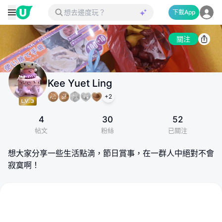
下載App
關注
Kee Yuet Ling
+
2
4
30
52
帖文
粉絲
已關注
想大家分享一些生活點滴，節日賞事，在一群人中絕對不會
寂寞啊！