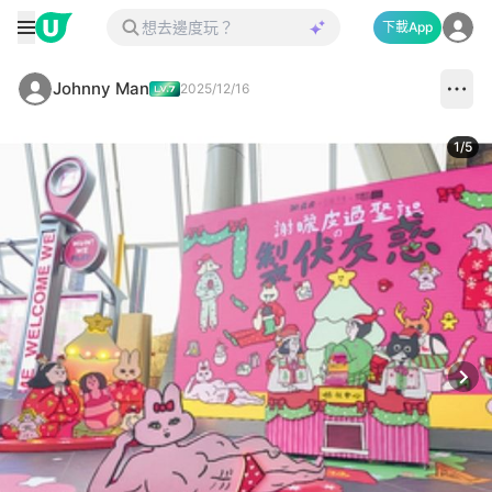
下載App
Johnny Man
2025/12/16
1
/
5
Next