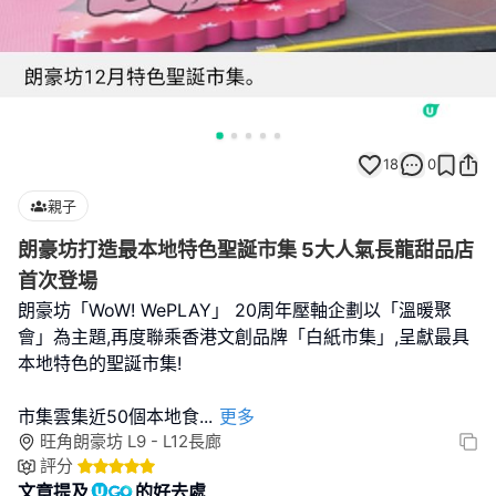
18
0
親子
朗豪坊打造最本地特色聖誕市集 5大人氣長龍甜品店
首次登場
朗豪坊「WoW! WePLAY」 20周年壓軸企劃以「溫暖聚
會」為主題,再度聯乘香港文創品牌「白紙市集」,呈獻最具
本地特色的聖誕市集!
市集雲集近50個本地食
...
更多
旺角朗豪坊 L9 - L12長廊
評分
文章提及
的好去處