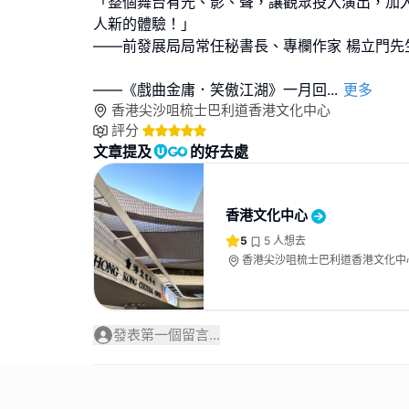
「整個舞台有光、影、聲，讓觀眾投入演出，加
人新的體驗！」
——前發展局局常任秘書長、專欄作家 楊立門先
——《戲曲金庸．笑傲江湖》一月回
...
更多
香港尖沙咀梳士巴利道香港文化中心
評分
文章提及
的好去處
香港文化中心
5
5
人想去
香港尖沙咀梳士巴利道香港文化中
發表第一個留言...