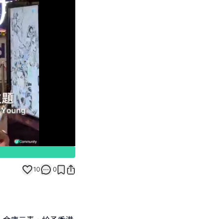
Unmute
10
0