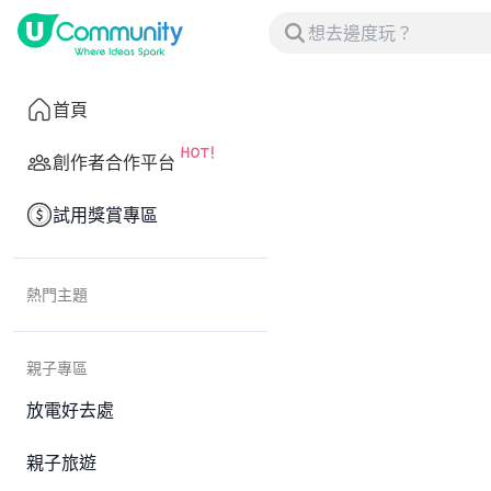
首頁
創作者合作平台
試用獎賞專區
熱門主題
親子專區
放電好去處
親子旅遊