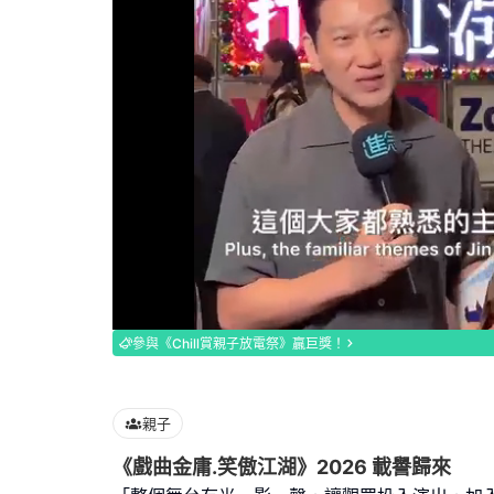
Loaded
:
100.00%
參與《Chill賞親子放電祭》贏巨獎！
親子
《戲曲金庸.笑傲江湖》2026 載譽歸來