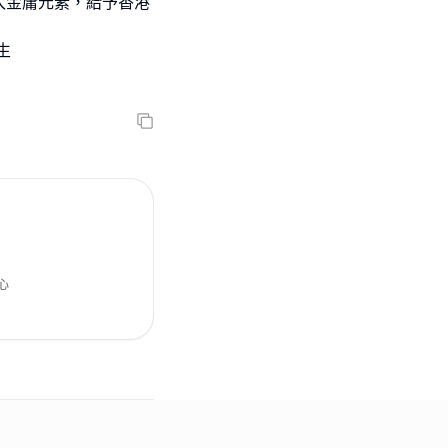
入金庸元素，給予香港
生
心