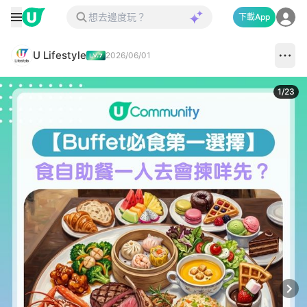
下載App
U Lifestyle
2026/06/01
1
/
23
Next