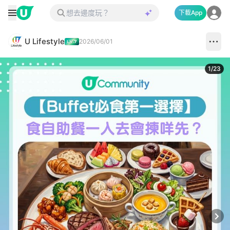
下載App
U Lifestyle
2026/06/01
1
/
23
Next