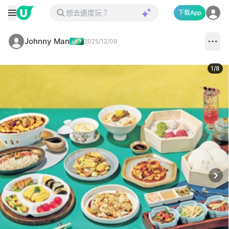
下載App
Johnny Man
2025/12/09
1
/
8
Next