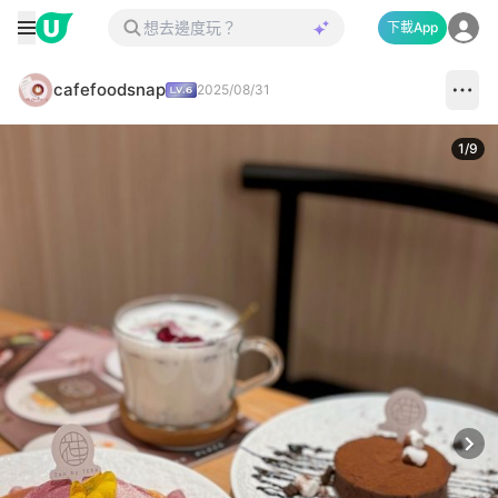
下載App
cafefoodsnap
2025/08/31
1
/
9
Next