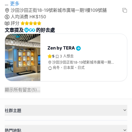
...
更多
沙田沙田正街18-19號新城市廣場一期1樓109號舖
人均消費
HK$
150
評分
文章提及
的好去處
Zen by TERA
5
3
人想去
沙田沙田正街18-19號新城市廣場一期1
樓109號舖
烏冬、日本菜、日式
顯示所有留言(
5
)...
社群主題
熱門地點