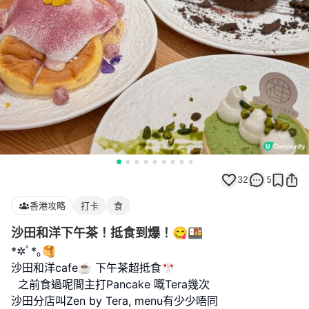
32
5
香港攻略
打卡
食
沙田和洋下午茶！抵食到爆！😋🍱
*✲ﾟ*｡🥞
沙田和洋cafe☕️ 下午茶超抵食🎌
之前食過呢間主打Pancake 嘅Tera幾次