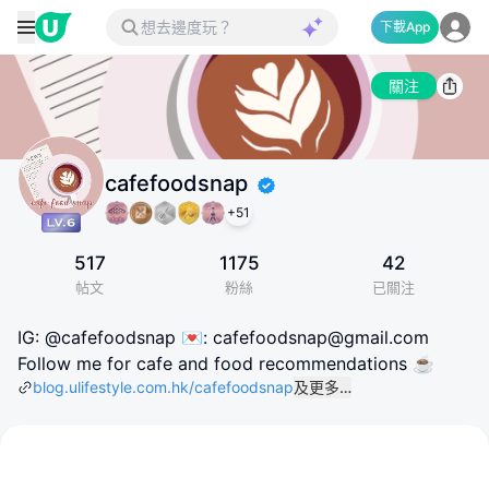
下載App
關注
cafefoodsnap
+
51
517
1175
42
帖文
粉絲
已關注
IG: @cafefoodsnap 💌: cafefoodsnap@gmail.com
Follow me for cafe and food recommendations ☕️
blog.ulifestyle.com.hk/cafefoodsnap
及更多…