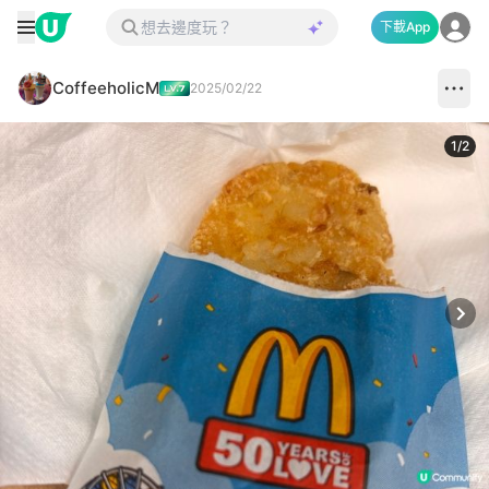
下載App
CoffeeholicM
2025/02/22
1
/
2
Next