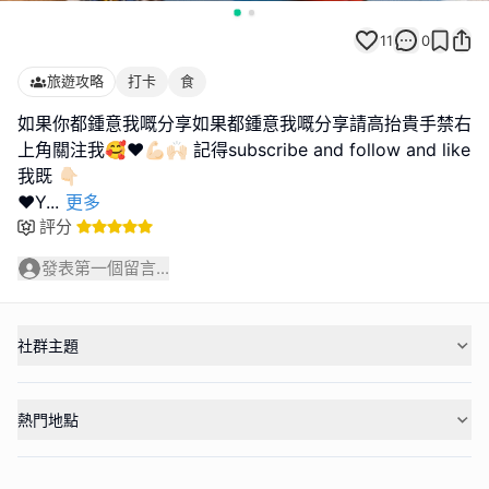
11
0
旅遊攻略
打卡
食
如果你都鍾意我嘅分享如果都鍾意我嘅分享請高抬貴手禁右
上角關注我🥰❤️💪🏻🙌🏻 記得subscribe and follow and like
我既 👇🏻
❤️Y
...
更多
評分
發表第一個留言...
社群主題
熱門地點